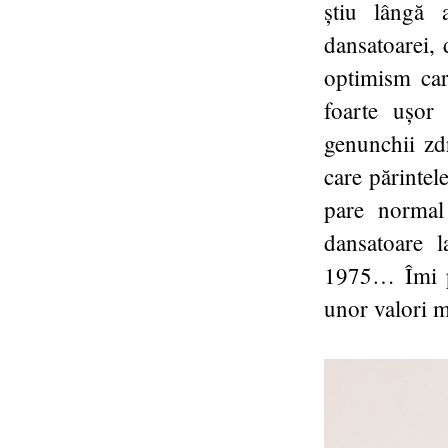
știu lângă 
dansatoarei, 
optimism car
foarte ușor
genunchii zdr
care părintel
pare normal
dansatoare l
1975… Îmi pl
unor valori m