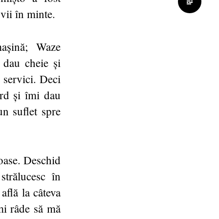
vii în minte.
așină; Waze
 dau cheie și
 servici. Deci
ord și îmi dau
un suflet spre
ioase. Deschid
strălucesc în
află la câteva
mi râde să mă