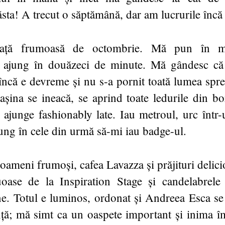
sta! A trecut o săptămână, dar am lucrurile încă 
ață frumoasă de octombrie. Mă pun în m
 ajung în douăzeci de minute. Mă gândesc că
încă e devreme și nu s-a pornit toată lumea spre
șina se ineacă, se aprind toate ledurile din b
ajunge fashionably late. Iau metroul, urc într-
jung în cele din urmă să-mi iau badge-ul.
ameni frumoși, cafea Lavazza și prăjituri delic
uoase de la Inspiration Stage și candelabrele 
ane. Totul e luminos, ordonat și Andreea Esca se 
nță; mă simt ca un oaspete important și inima î