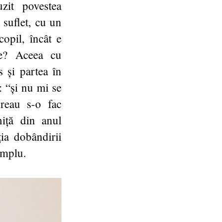
zit povestea
 suflet, cu un
opil, încât e
re? Aceea cu
s și partea în
: “și nu mi se
reau s-o fac
niță din anul
ia dobândirii
emplu.