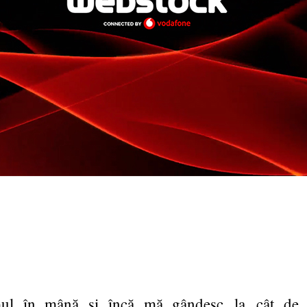
ul în mână și încă mă gândesc la cât de 