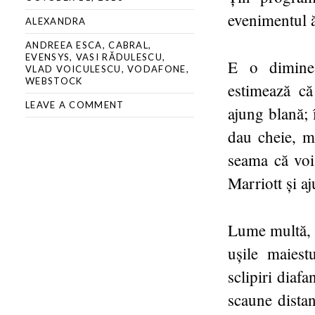
evenimentul ă
ALEXANDRA
ANDREEA ESCA
,
CABRAL
,
EVENSYS
,
VASI RĂDULESCU
,
E o dimine
VLAD VOICULESCU
,
VODAFONE
,
WEBSTOCK
estimează că
LEAVE A COMMENT
ajung blană; 
dau cheie, ma
seama că voi 
Marriott și a
Lume multă, o
ușile maiest
sclipiri diaf
scaune dista