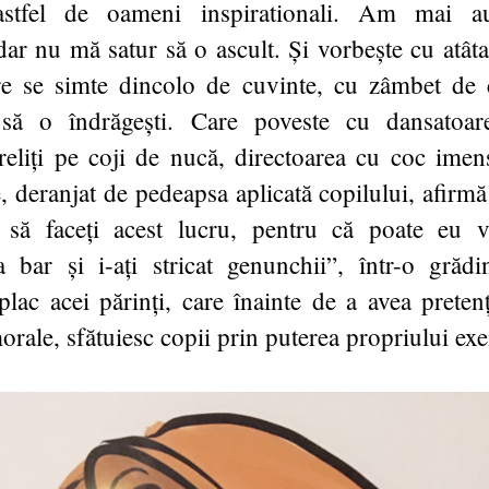
astfel de oameni inspirationali. Am mai au
dar nu mă satur să o ascult. Și vorbește cu atâta
e se simte dincolo de cuvinte, cu zâmbet de c
 să o îndrăgești. Care poveste cu dansatoa
eliți pe coji de nucă, directoarea cu coc imen
e, deranjat de pedeapsa aplicată copilului, afirmă
 să faceți acest lucru, pentru că poate eu v
a bar și i-ați stricat genunchii”, într-o grădi
ac acei părinți, care înainte de a avea pretenț
orale, sfătuiesc copii prin puterea propriului ex