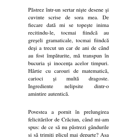
Păstrez într-un sertar niște desene și
cuvinte scrise de sora mea. De
fiecare dată mi se topește inima
recitindu-le, tocmai fiindcă au
greșeli gramaticale, tocmai fiindcă
deși a trecut un car de ani de când
au fost împăturite, mă transpun în
bucuria și inocența acelor timpuri.
Hârtie cu carouri de matematică,
carioci și multă dragoste.
Ingrediente nelipsite dintr-o
amintire autentică.
Povestea a pornit în prelungirea
felicitărilor de Crăciun, când mi-am
spus: de ce să nu păstrezi gândurile
și să trimiți plicul mai departe? Așa