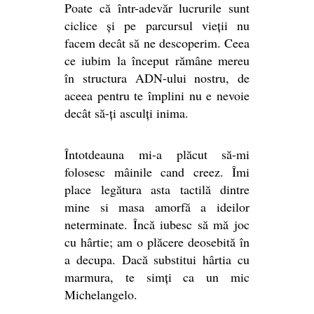
Poate că într-adevăr lucrurile sunt
ciclice și pe parcursul vieții nu
facem decât să ne descoperim. Ceea
ce iubim la început rămâne mereu
în structura ADN-ului nostru, de
aceea pentru te împlini nu e nevoie
decât să-ți asculți inima.
Întotdeauna mi-a plăcut să-mi
folosesc mâinile cand creez. Îmi
place legătura asta tactilă dintre
mine si masa amorfă a ideilor
neterminate. Încă iubesc să mă joc
cu hârtie; am o plăcere deosebită în
a decupa. Dacă substitui hârtia cu
marmura, te simți ca un mic
Michelangelo.