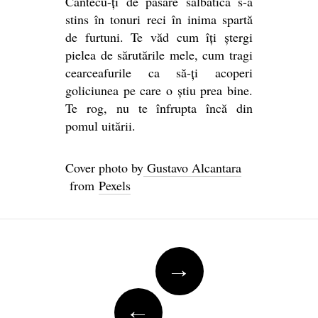
Cantecu-ți de pasăre sălbatică s-a
stins în tonuri reci în inima spartă
de furtuni. Te văd cum îți ștergi
pielea de sărutările mele, cum tragi
cearceafurile ca să-ți acoperi
goliciunea pe care o știu prea bine.
Te rog, nu te înfrupta încă din
pomul uitării.
Cover photo by
Gustavo Alcantara
from
Pexels
Post
→
navigation
←