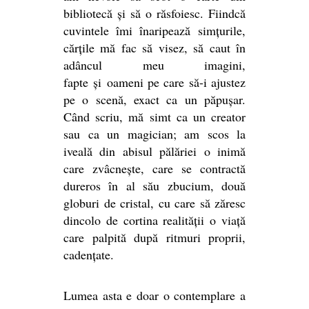
bibliotecă și să o răsfoiesc. Fiindcă
cuvintele îmi înaripează simțurile,
cărțile mă fac să visez, să caut în
adâncul meu imagini,
fapte și oameni pe care să-i ajustez
pe o scenă, exact ca un păpușar.
Când scriu, mă simt ca un creator
sau ca un magician; am scos la
iveală din abisul pălăriei o inimă
care zvâcnește, care se contractă
dureros în al său zbucium, două
globuri de cristal, cu care să zăresc
dincolo de cortina realității o viață
care palpită după ritmuri proprii,
cadențate.
Lumea asta e doar o contemplare a