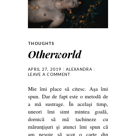
THOUGHTS
Otherworld
APRIL 27, 2019
ALEXANDRA
LEAVE A COMMENT
Mie îmi place să citesc. Așa îmi
spun. Dar de fapt este o metodă de
a mă sustrage. În același timp,
uneori îmi simt mintea goală,
dornică să mă tachineze cu
mărunțișuri și atunci îmi spun că
am nevoie să scot o carte din