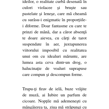
ideilor, o realitate curbă desenată în
culori violacee și bruște sau
pastelate și leneșe, care mă cheamă
cu surâsu-i enigmatic în proporțiile-
i diforme. Doar fantasme cu care te
prinzi de mână, dar a căror absență
te doare aievea, cu cărți de tarot
suspendate în aer, juxtapunerea
viitorului imposibil cu realitatea
unui om cu idealuri mărunte, are
lumea asta ceva dintr-un drog, o
halucinație de voaluri suprapuse
care compun și descompun forme.
Trupu-ți firav de ielă, buze vrăjite
de muză, ai Iubire un parfum de
cicoare. Nopțile mă ademenești cu
mângâierea ta, ziua mă străpungi cu