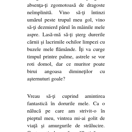
absența-ți zgomotoasă de dragoste
neîmplinită. Vino să-ți întinzi
umărul peste trupul meu gol, vino
să-ți dezmierd părul în mâinile mele
aspre. Lasă-mă să-ți șterg durerile
cărnii și lacrimile ochilor limpezi cu
buzele mele flămânde. Îți va curge
timpul printre palme, astrele se vor
roti domol, dar ce muritor poate
birui angoasa dimineților cu
așternuturi goale?
Vreau să-ți cuprind amintirea
fantastică în dorurile mele. Ca o
nălucă pe care am strivit-o în
pieptul meu, vintrea mi-ai golit de
viață și amurgurile de strălucire.