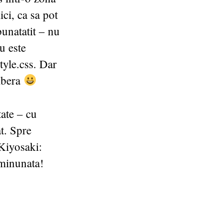
ci, ca sa pot
unatatit – nu
nu este
tyle.css. Dar
libera
ate – cu
at. Spre
 Kiyosaki:
 minunata!