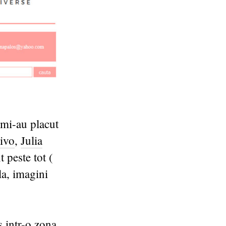
 mi-au placut
ivo
,
Julia
t peste tot (
la, imagini
 intr-o zona