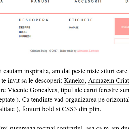
i cautam inspiratia, am dat peste niste situri care
 te invit sa le descoperi:
Kaneko
,
Armazem Criat
re Vicente Goncalves
, tipul ale carui ferestre sun
eptate ). Ca tendinte vad organizarea pe orizonta
alitate ), fonturi bold si CSS3 din plin.
imi sugereaza tocmai contrariul, asa ca m-am dus