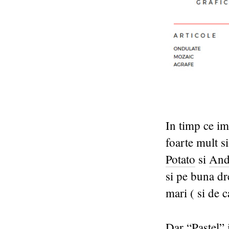
In timp ce im
foarte mult si
Potato
si
And
si pe buna dr
mari ( si de c
Dar
“Pastel”