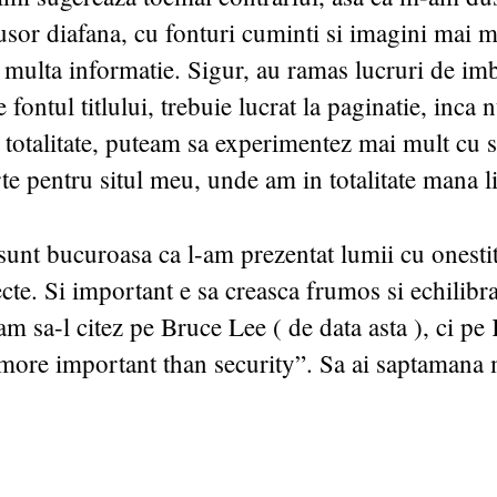
usor diafana, cu fonturi cuminti si imagini mai mi
multa informatie. Sigur, au ramas lucruri de imb
 fontul titlului, trebuie lucrat la paginatie, inca 
 totalitate, puteam sa experimentez mai mult cu s
rte pentru situl meu, unde am in totalitate mana 
nt bucuroasa ca l-am prezentat lumii cu onestit
fecte. Si important e sa creasca frumos si echilibr
am sa-l citez pe Bruce Lee ( de data asta ), ci pe
more important than security”. Sa ai saptamana